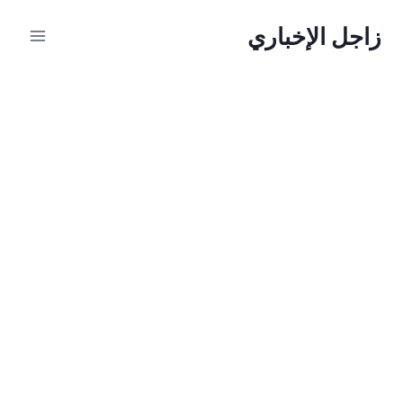
لتجاوز
زاجل الإخباري
لى
لمحتوى