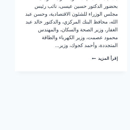
بحضور الدكتور حسين عيسى، نائب رئيس
مجلس الوزراء للشئون الاقتصادية، وحسن عبد
الله، محافظ البنك المركزي، والدكتور خالد عبد
الغفار، وزير الصحة والسكان، والمهندس
محمود عصمت، وزير الكهرباء والطاقة
المتجددة، وأحمد كجوك، وزير…
رسمياً..
إقرأ المزيد
الحكومة
توقف
قرار
غلق
المحال
العامة
والمراكز
التجارية
والمطاعم
في
الـ