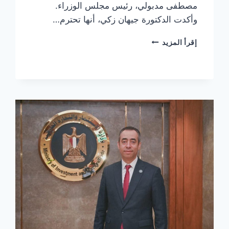
مصطفى مدبولي، رئيس مجلس الوزراء.
وأكدت الدكتورة جيهان زكي، أنها تحترم…
وزير
إقرأ المزيد
التعليم
العالي
قائما
بأعمال
وزير
الثقافة
لحين
تعيين
وزير
جديد