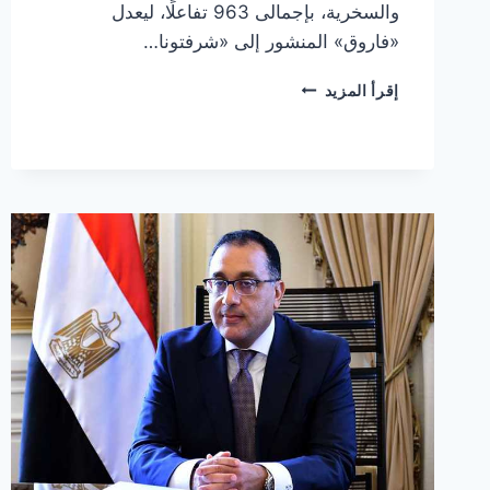
والسخرية، بإجمالى 963 تفاعلًا، ليعدل
«فاروق» المنشور إلى «شرفتونا…
بعد
إقرأ المزيد
تهنئته
الأرجنتين..
كيف
تفاعل
الجمهور
مع
منشور
وزير
التموين؟