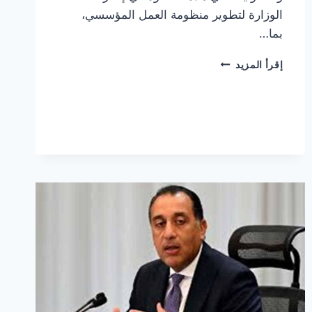
الوزارة لتطوير منظومة العمل المؤسسي،
بما…
قرر
إقرأ المزيد
وزير
الاستثمار
والتجارة
الخارجية
محمد
فريد،
تعيين
4
مساعدين
جدد