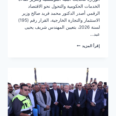
الخدمات الحكومية والتحول نحو الاقتصاد
الرقمي أصدر الدكتور محمد فريد صالح وزير
الاستثمار والتجارة الخارجية، القرار رقم (195)
لسنة 2026، بتعيين المهندس شريف يحيى
عبد…
وزير
إقرأ المزيد
الاستثمار
والتجارة
الخارجية
يصدر
قرارًا
بتعيين
شريف
يحيى
مساعدًا
للوزير
لشئون
التطوير
والتحول