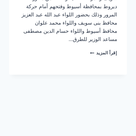
ديروط بمحافظة أسيوط وفتحهم أمام حركة
المرور وذلك بحضور اللواء عبد الله عبد العزيز
محافظ بنى سويف واللواء محمد علوان
محافظ أسيوط واللواء حسام الدين مصطفى
مساعد الوزير للطرق…
الوزير»
إقرأ المزيد
يشهد
بدء
التشغيل
التجريبى
للمرحلة
الأولى
بمحور
الفشن
والمرحلتين
الثانية
والثالثة
لمحور
ديروط