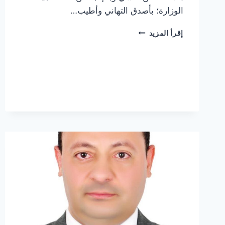
الوزارة؛ بأصدق التهاني وأطيب…
رئيس
إقرأ المزيد
الوزراء
يهنئ
الرئيس
السيسي
وشيخ
الأزهر
بقرب
قدوم
عيد
الأضحى
المبارك