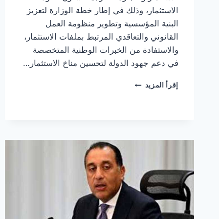
الاستثمار، وذلك في إطار خطة الوزارة لتعزيز
البنية المؤسسية وتطوير منظومة العمل
القانوني والتعاقدي المرتبط بملفات الاستثمار،
والاستفادة من الخبرات الوطنية المتخصصة
في دعم جهود الدولة لتحسين مناخ الاستثمار…
وزير
إقرأ المزيد
الاستثمار
والتجارة
الخارجية
يصدر
قرارًا
بتعيين
سعيد
عرفه
مساعدًا
للوزير
لشئون
عقود
الاستثمار.