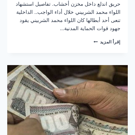
حريق اندلع داخل مخزن أخشاب. تفاصيل استشهاد
اللواء محمد الشربيني خلال أداء الواجب.. الداخلية
تنعى أحد أبطالها كان اللواء محمد الشربيني يقود
جهود قوات الحماية المدنية…
استشهاد
إقرأ المزيد
مدير
الحماية
المدنية
بالقاهرة
إثر
إصابته
أثناء
تأدية
عمله
فى
انهيار
عقار
منشأة
ناصر