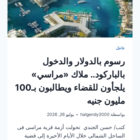
التقديم
ورسوم
حج
القرعة
لهذا
لعام
عاجل
رسوم بالدولار والدخول
بالباركود.. ملاك «مراسي»
يلجأون للقضاء ويطالبون بـ100
مليون جنيه
بواسطة
halgendy2000
يوليو 26, 2026
كتب/ حسن الجندي تحولت أزمة قرية مراسى فى
الساحل الشمالى خلال الأيام الأخيرة إلى قضية