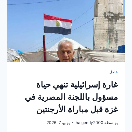
أزدياد
درجات
الحرارة
خلال
الايام
القادمة
بين
47
و
55
درجة
مئوية
عاجل
وظهور
غارة إسرائيلية تنهي حياة
سحب
ركامية
مسؤول باللجنة المصرية في
تسبب
الكتمه
غزة قبل مباراة الأرجنتين
في
الجو
وذلك
بواسطة
halgendy2000
يوليو 7, 2026
على