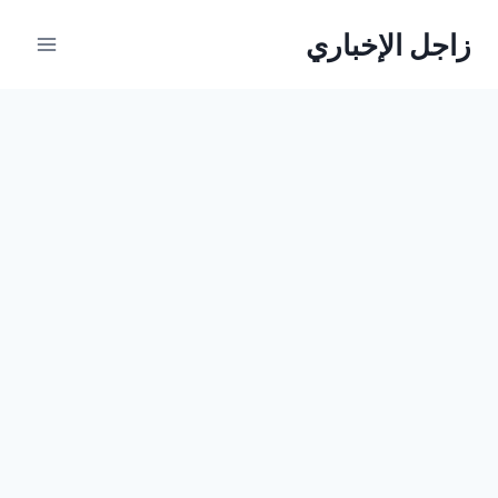
لتجاوز
زاجل الإخباري
لى
لمحتوى