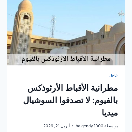
إمام
وخطيب
نهائيًا
عن
العمل
الدعوي
بالجيزة
عاجل
مطرانية الأقباط الأرثوذكس
بالفيوم: لا تصدقوا السوشيال
ميديا
بواسطة
halgendy2000
أبريل 21, 2026