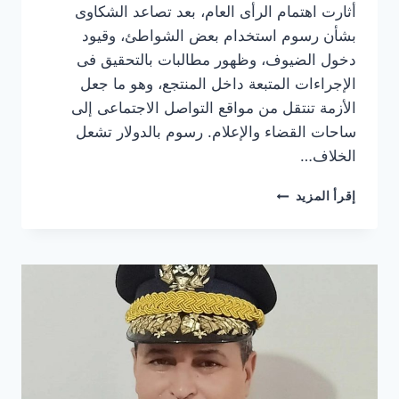
أثارت اهتمام الرأى العام، بعد تصاعد الشكاوى
بشأن رسوم استخدام بعض الشواطئ، وقيود
دخول الضيوف، وظهور مطالبات بالتحقيق فى
الإجراءات المتبعة داخل المنتجع، وهو ما جعل
الأزمة تنتقل من مواقع التواصل الاجتماعى إلى
ساحات القضاء والإعلام. رسوم بالدولار تشعل
الخلاف…
رسوم
إقرأ المزيد
بالدولار
والدخول
بالباركود..
ملاك
«مراسي»
يلجأون
للقضاء
ويطالبون
بـ100
مليون
جنيه