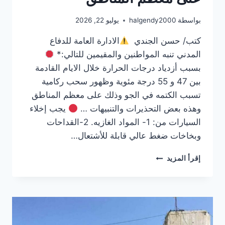
بواسطة
halgendy2000
يوليو 22, 2026
كتب/ حسن الجندي
الادارة العامة للدفاع
المدني تنبه المواطنين والمقيمين للتالي:*
بسبب أزدياد درجات الحرارة خلال الايام القادمة
بين 47 و 55 درجة مئوية وظهور سحب ركامية
تسبب الكتمه في الجو وذلك على معظم المناطق
وهذه بعض التحذيرات والتنبيهات …
يجب إخلاء
السيارات من: 1- المواد الغازيه. 2-القداحات
وبخاخات ضغط عالي قابلة للأشتعال…
الادارة
إقرأ المزيد
العامة
للدفاع
المدني
تنبه
المواطنين
بسبب