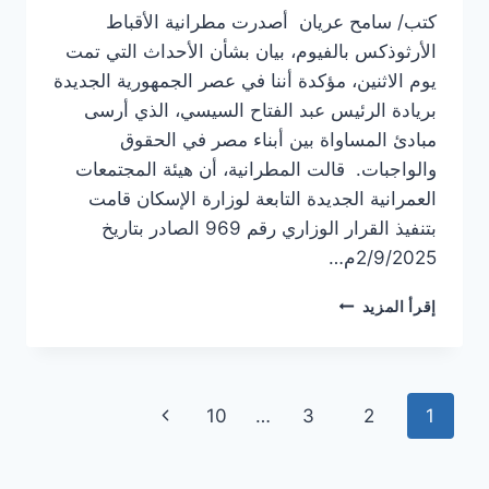
كتب/ سامح عريان أصدرت مطرانية الأقباط
الأرثوذكس بالفيوم، بيان بشأن الأحداث التي تمت
يوم الاثنين، مؤكدة أننا في عصر الجمهورية الجديدة
بريادة الرئيس عبد الفتاح السيسي، الذي أرسى
مبادئ المساواة بين أبناء مصر في الحقوق
والواجبات. قالت المطرانية، أن هيئة المجتمعات
العمرانية الجديدة التابعة لوزارة الإسكان قامت
بتنفيذ القرار الوزاري رقم 969 الصادر بتاريخ
2/9/2025م…
مطرانية
إقرأ المزيد
الأقباط
الأرثوذكس
بالفيوم:
لا
تنقل
الصفحة
10
…
3
2
1
تصدقوا
السوشيال
الصفحة
التالية
ميديا