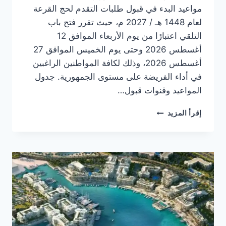
مواعيد البدء في قبول طلبات التقدم لحج القرعة
لعام 1448 هـ / 2027 م، حيث تقرر فتح باب
التلقي اعتبارًا من يوم الأربعاء الموافق 12
أغسطس 2026 وحتى يوم الخميس الموافق 27
أغسطس 2026، وذلك لكافة المواطنين الراغبين
في أداء الفريضة على مستوى الجمهورية. جدول
المواعيد وقنوات قبول…
حج
إقرأ المزيد
القرعة
2027..
شروط
التقديم
والفئات
غير
المسموح
لها
بالحج
مواعيد