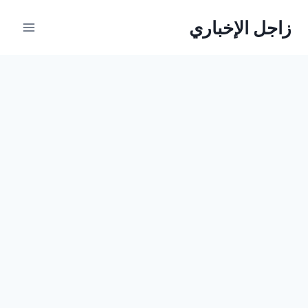
لتجاوز
زاجل الإخباري
لى
لمحتوى