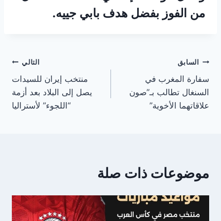
من الفوز بفضل هدف بابي جييه.
تصفّح
السابق
التالي
سفارة المغرب في
منتخب إيران للسيدات
المقالات
السنغال تطالب بـ”صون
يصل إلى البلاد بعد أزمة
علاقاتهما الأخوية”
“اللجوء” لأستراليا
موضوعات ذات صلة