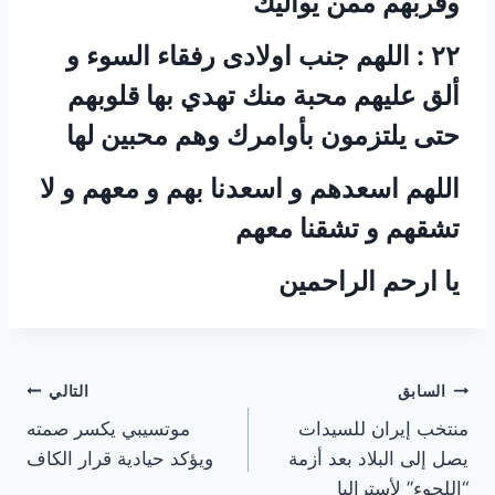
وقربهم ممن يواليك
‏٢٢ : اللهم جنب اولادى رفقاء السوء و
ألق عليهم محبة منك تهدي بها قلوبهم
حتى يلتزمون بأوامرك وهم محبين لها
‏اللهم اسعدهم و اسعدنا بهم و معهم و لا
تشقهم و تشقنا معهم
‏يا ارحم الراحمين
تصفّح
السابق
التالي
منتخب إيران للسيدات
موتسيبي يكسر صمته
المقالات
يصل إلى البلاد بعد أزمة
ويؤكد حيادية قرار الكاف
“اللجوء” لأستراليا