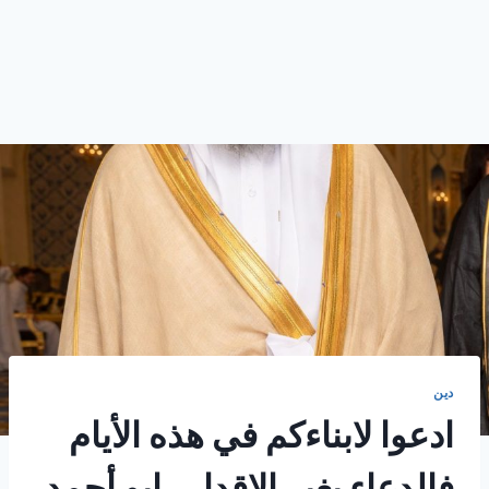
دين
ادعوا لابناءكم في هذه الأيام
فالدعاء يغير الاقدار . ابو أحمد