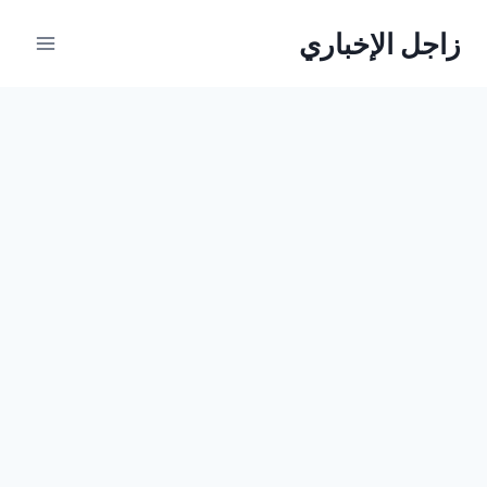
لتجاوز
زاجل الإخباري
لى
لمحتوى