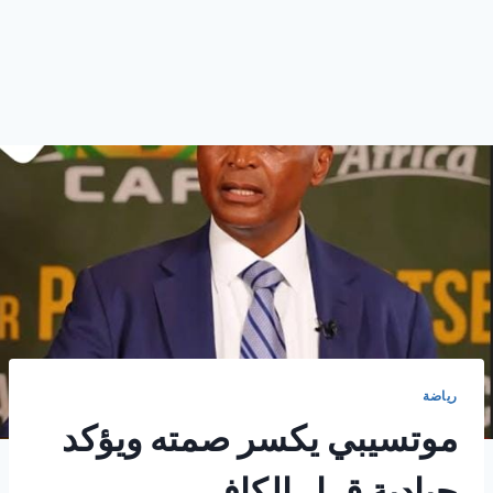
رياضة
موتسيبي يكسر صمته ويؤكد
حيادية قرار الكاف