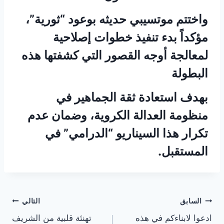
واختتم موتسيبي حديثه بوعود “ثورية”،
مؤكداً بدء تنفيذ خطوات إصلاحية
لمعالجة أوجه القصور التي كشفتها هذه
البطولة
بهدف استعادة ثقة الجماهير في
منظومة العدالة الكروية، وضمان عدم
تكرار هذا السيناريو “الدرامي” في
المستقبل.
تصفّح
السابق
التالي
ادعوا لابناءكم في هذه
تهنئة قلبية من الشريف