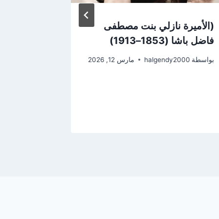
(الأميرة نازلي بنت مصطفى
دعوة طلاب
فاضل باشا (1853–1913)
جمعية الع
الكتب منها
بواسطة
halgendy2000
مارس 12, 2026
بواسطة
2000