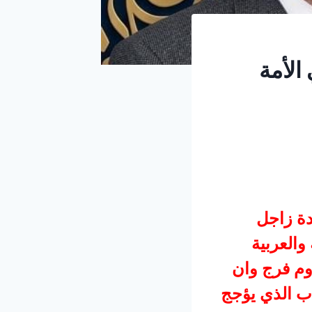
الأمة
دة زاجل
والعربية
وم فرج وان
اب الذي يؤجج