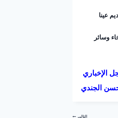
يم عينا
اء وسائر
ل الإخباري
سن الجندي
التالي