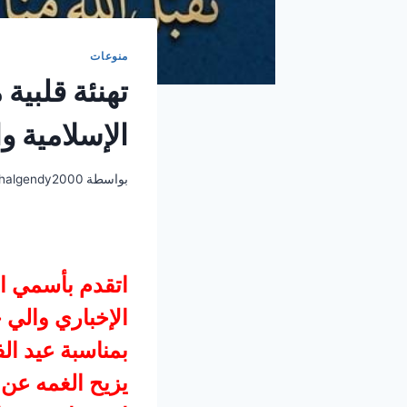
منوعات
تهنئة قلبية
الإسلامية و
بواسطة
halgendy2000
اتقدم بأسمي اي
الإخباري والي 
بمناسبة عيد ال
يزيح الغمه عن 