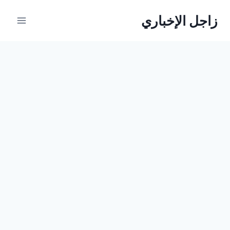
لتجاوز
زاجل الإخباري
لى
لمحتوى