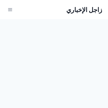
لتجاوز
زاجل الإخباري
لى
لمحتوى