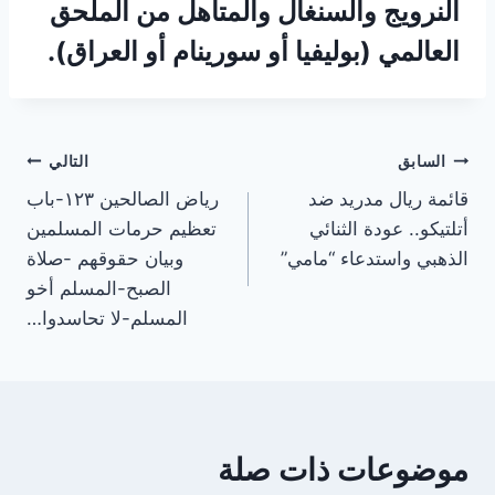
النرويج والسنغال والمتأهل من الملحق
العالمي (بوليفيا أو سورينام أو العراق).
تصفّح
السابق
التالي
قائمة ريال مدريد ضد
رياض الصالحين ١٢٣-باب
المقالات
أتلتيكو.. عودة الثنائي
تعظيم حرمات المسلمين
الذهبي واستدعاء “مامي”
وبيان حقوقهم -صلاة
الصبح-المسلم أخو
المسلم-لا تحاسدوا…
موضوعات ذات صلة