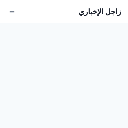
لتجاوز
زاجل الإخباري
لى
لمحتوى