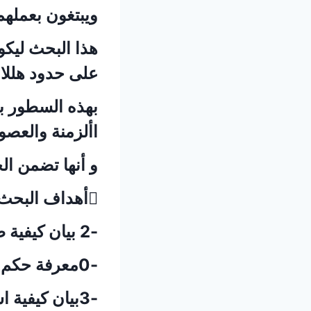
ويبتغون بعملهم
هذا البحث ليكو
على حدود هللا 
بهذه السطور بي
األزمنة والعصو
و أنها تضمن ال
أهداف البحث: يهدف البحث إلى ما يلي:
-2 بيان كيفية طهارة رائد الفضاء.
-0معرفة حكم الصالة بالنسبة لرائد الفضاء.
-3بيان كيفية استقبال رائد الفضاء للقبلة.