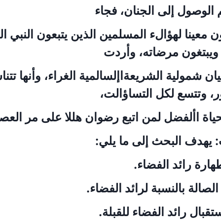
 الوصول إلى الجنان، فجاء
ن معينا لهؤالء المسلمين الذين يتبعون النبي ا
ويبتغون مرضاته، وأردت
ان شمولية الشريعةاإلسالمية الغراء، وأنها تت
ر، وتتسع لكل التساؤالت،
حياة األفضل لمن اتبع رضوان هللا على مر العص