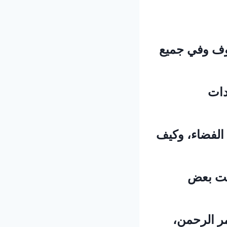
روف وفي جميع
دات
 الفضاء، وكيف
امت بعض
مر الرحمن،