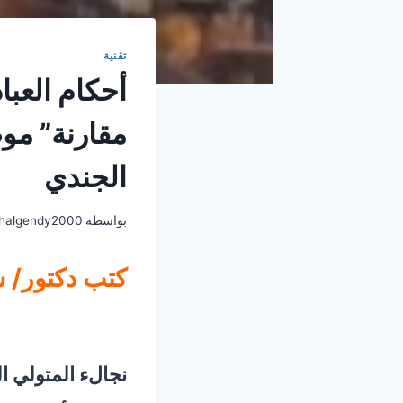
تقنية
أحكام العبا
مقارنة” موض
الجندي
بواسطة
halgendy2000
كتب دكتور/ 
نجالء المتولي 