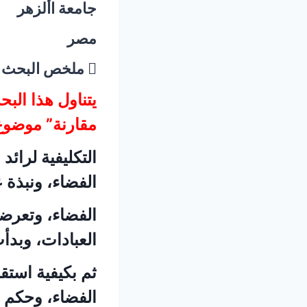
جامعة األزهر
مصر
 ملخص البحث
يتناول هذا البح
مقارنة” موضوع 
التكليفية لرائد
الفضاء، ونبذة
الفضاء، وتعرضت
العبادات، وبدأ
ثم بكيفية استقب
الفضاء، وحكم أد