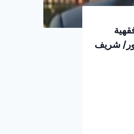
فقهية
تور/ شريف