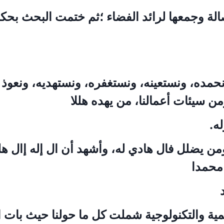
ة وجمعها لرائد الفضاء ؛ثم ختمت البحث بحكم 
حمده، ونستعينه، ونستغفره، ونستهديه، ونعوذ 
ن سيئات أعمالنا، من يهده هللا
له.
ن يضلل فال هادي له، وأشهد أن ال إله إال هل
محمدا
لمية والتكنولوجية شملت كل ما حولنا حيث بات ال