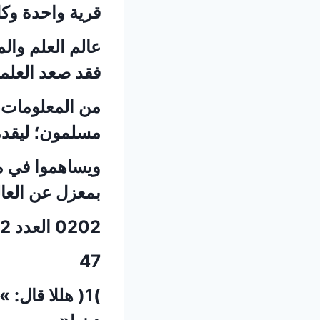
قرية واحدة وك
عالم العلم وال
فقد صعد العلما
من المعلومات، 
مسلمون؛ ليقدمو
ويساهموا في م
بمعزل عن العال
0202 العدد 2 مارس رماح للبحوث والدراسات
47
)1( هللا قال