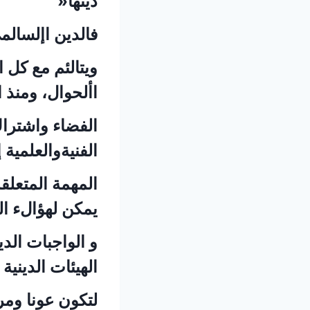
دينها«
فالدين اإلسالم
ويتالئم مع كل 
األحوال، ومنذ 
الفضاء واشترا
الفنيةوالعلمية
المهمة المتعلق
يمكن لهؤالء الر
و الواجبات الد
الهيئات الدينية
لتكون عونا ومر