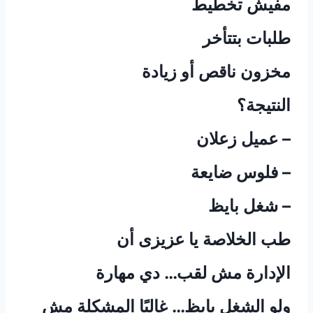
مفيش تخطيط
طلبات بتتأخر
مخزون ناقص أو زيادة
النتيجة؟
– عميل زعلان
– فلوس ضايعة
– شغل بايظ
طب الخلاصة يا عزيزى أن
الإدارة مش لقب… دي مهارة
ولو الشغل بايظ… غالبًا المشكلة مش