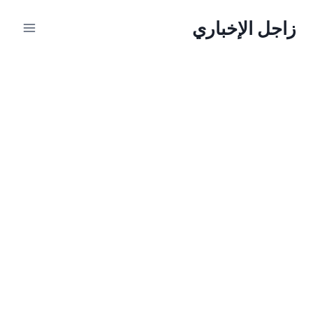
لتجاوز
زاجل الإخباري
لى
لمحتوى