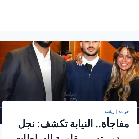
حوادث
|
رياضة
مفاجأة.. النيابة تكشف: نجل
ميدو متهم بمقاومة السلطات