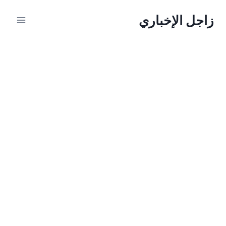
لتجاوز
زاجل الإخباري
لى
لمحتوى