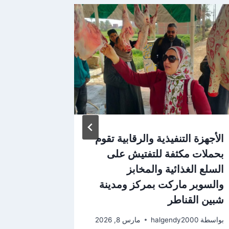
الأجهزة التنفيذية والرقابية تقوم
تكليف «ب
بحملات مكثفة للتفتيش على
. بعد قبو
السلع الغذائية والمخابز
المرج
والسوبر ماركت بمركز ومدينة
بواسطة
2000
شبين القناطر
بواسطة
halgendy2000
مارس 8, 2026