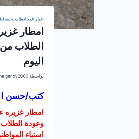
اخبار المحافظات والمحليا
امطار غزيره
الطلاب من 
اليوم
بواسطة
halgendy2000
كتب/حسن ال
امطار غزيره عل
وعودة الطلاب م
استياء المواط