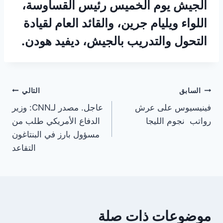
الجيش يوم الخميس رئيس القساوسة،
اللواء ويليام جرين، والقائد العام لقيادة
التحول والتدريب بالجيش، ديفيد هودن.
تصفّح
السابق
التالي
فينيسيوس على عرش
عاجل. مصدر لـCNN: وزير
المقالات
رواتب نجوم الليجا
الدفاع الأمريكي طلب من
مسؤول بارز في البنتاغون
التقاعد
موضوعات ذات صلة