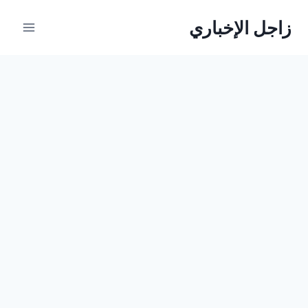
لتجاوز
زاجل الإخباري
لى
لمحتوى