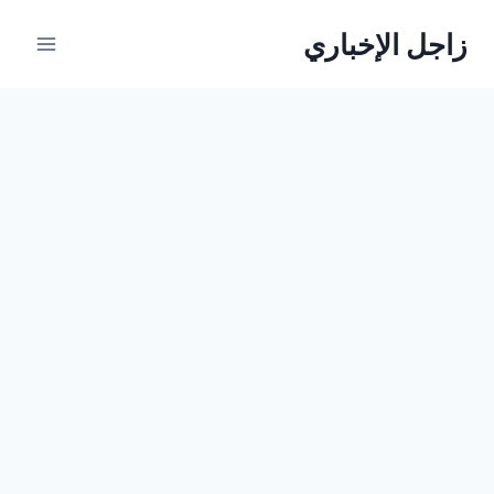
لتجاوز
زاجل الإخباري
لى
لمحتوى