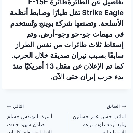
تفاصيل عن الطائرةطائرة F-15E
Strike Eagle تقل طيارًا وضابط أنظمة
الأسلحة. وتصنعها شركة بوينج وتُستخدم
في مهمات جو-جو وجو-أرض. وتم
إسقاط ثلاث طائرات من نفس الطراز
سابقًا بسبب نيران صديقة خلال الحرب.
كما تم الإعلان عن مقتل 13 أمريكيًا منذ
بدء حرب إيران حتى الآن.
تصفّح
السابق
التالي
النائب حسن عمر حسانين
أسرة المهندس حسام
المقالات
يتابع أزمة تلوث ترعة
صادق شهيد حادث
الإسماعيلية
الإمارات تنعاه بكلمات