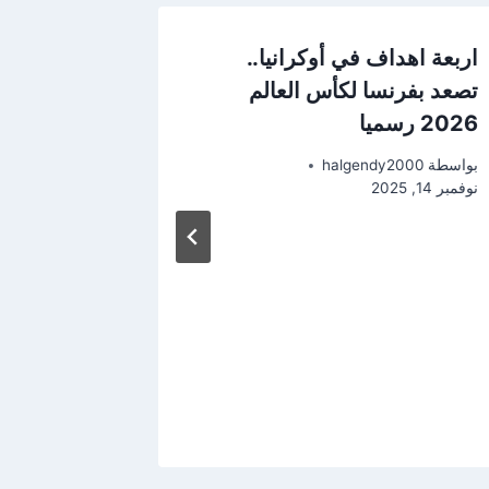
اربعة اهداف في أوكرانيا..
تصعد بفرنسا لكأس العالم
2026 رسميا
بواسطة
halgendy2000
نوفمبر 14, 2025
الرقصة ال
إسبانيا ت
في كأس ا
بواسطة
2000