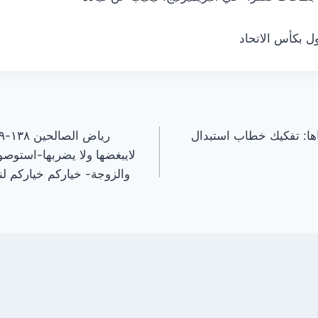
ل بكأس الاتحاد
ناها: تفكيك خطاب استبدال
لايبغضها ولا يضربها-استوصو
والزوجة- خياركم خياركم لن