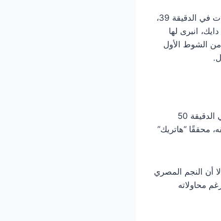
بدأت المباراة بندية عالية وصراع تكتيكي كبير في وسط الملعب، لكن نقطة التحول جاءت في الدقيقة 39،
ايك، انبرى لها
ة من الشوط الأول
استغل مانشستر سيتي ارتباك الضيوف، ليعزز أنطوان سيمينو التقدم بالهدف الثالث في الدقيقة 50
ى الهدف الرابع لفريقه، محققًا “هاتريك”
، إلا أن النجم المصري
غم محاولاته