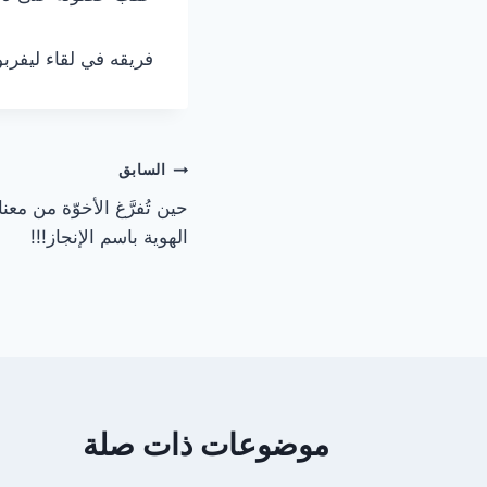
فريقه في لقاء ليفربو
تصفّح
السابق
حين تُفرَّغ الأخوّة من مع
المقالات
الهوية باسم الإنجاز!!!‬
موضوعات ذات صلة