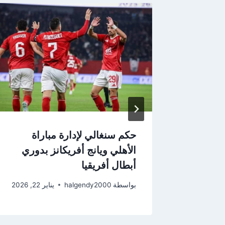
+90” يقود غانا
حكم سنغالي لإدارة مباراة
الأهلي ويانج أفريكانز بدوري
أبطال أفريقيا
20
بواسطة
halgendy2000
يناير 22, 2026