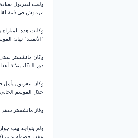
ولعب ليفربول بقياد
مرموش في قمة لقاءات
وكانت هذه المباراة 
“الأنفيلد” نهاية المو
وكان مانشستر سيتي ح
دور الـ16، بثلاثة أهداف مقابل هدف، وهي نفس النتيجة التي حققها ليفربول ضد ولفرهامبتون.
وكان ليفربول يأمل في
خلال الموسم الحالي 2025-2026
وفاز مانشستر سيتي في كلتا المباراتين بواقع
ولم يتواجد بيب جوار
عقب حصوله على 6 بطاقات صفراء في البريميرليج، ليغيب عن قيادة