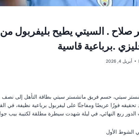
ر صلاح . السيتي يطيح بليفربول م
جليزي .برباعية قاسية
أبريل 4, 2026
نشستر سيتي، حسم فريق مانشستر سيتي بطاقة التأهل إلى نصف 
د تحقيقه فوزًا عريضًا ومفاجئًا على ليفربول برباعية نظيفة، في ال
لدور ربع النهائي، في ليلة شهدت سيطرة مطلقة لكتيبة بيب جوار
ي الشوط الأول