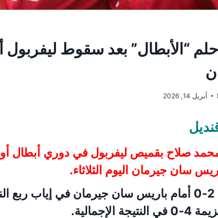
حلم “الأبطال” بعد سقوط ليفربول أ
ن
أبريل 14, 2026
نديل
حمد صلاح بقميص ليفربول في دوري أبطال أورو
ريس سان جيرمان اليوم الثلاثاء.
وخسر ليفربول 2-0 أمام باريس سان جيرمان في إياب ربع 
ة الإجمالية.