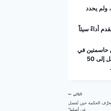
 ولم يحدد
قه الذي يقدم أداءً سيئاً
انب تمريرتين حاسمتين في
عشر مباريات في دوري الأبطال، وأصبح أول لاعب إفريقي يصل إلى 50
التالي
تُحرَّف الحكمة حين تُفصل
عن أصلها”