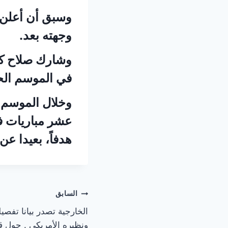
وسبق أن أعلن ص
وجهته بعد.
في الموسم الح
هدفاً، بعيدا عن
تصفّح
السابق
الخارجية تصدر بيانا تفصي
المقالات
ونظيره الأمريكي . حول ق