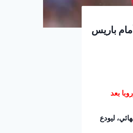
مام باريس
با بعد
النهائي، ليودع