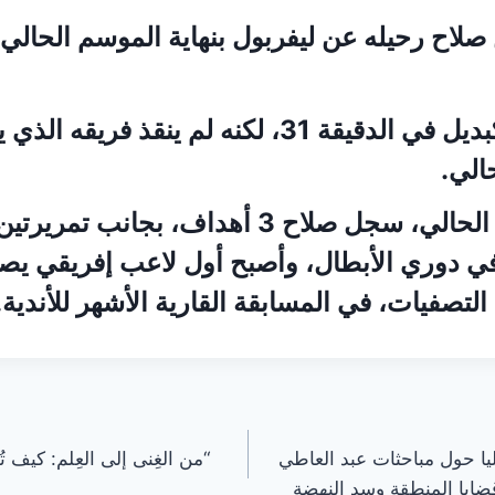
لاح رحيله عن ليفربول بنهاية الموسم الحالي،
وشارك صلاح كبديل في الدقيقة 31، لكنه لم ينقذ فري
الي.
وخلال الموسم الحالي، سجل صلاح 3 أهداف، بج
 التصفيات، في المسابقة القارية الأشهر للأندية.
ليا حول مباحثات عبد العاطي
“من الغِنى إلى العِلم: كيف 
ضايا المنطقة وسد النهضة