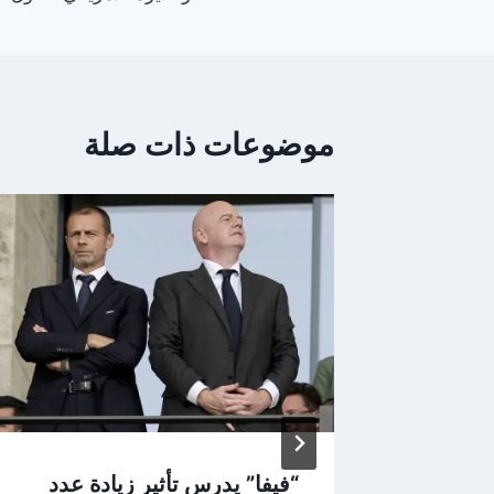
موضوعات ذات صلة
 سريع
“فيفا” يدرس تأثير زيادة عدد