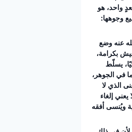
عدٍ واحد، هو
يع وجوهها:
له عنه وضع
عيش بكرامة،
ًا، يسلّط
ما في الجوهر،
نى الذي لا
 يعني إلغاء
ة ويُنسى أفقه
لأن في ذلك