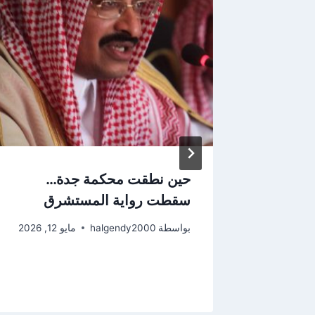
إبراهيم
حين نطقت محكمة جدة…
ستاذ /
سقطت رواية المستشرق
حامي
بواسطة
halgendy2000
مايو 12, 2026
 2026