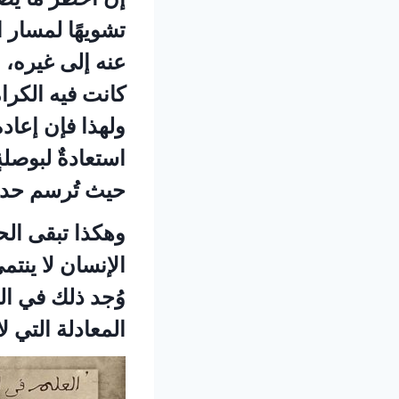
تشويهًا لمسار 
عنه إلى غيره، 
كانت فيه الكرام
ولهذا فإن إعاد
استعادةٌ لبوصلة
حيث تُرسم حدو
وهكذا تبقى الح
الإنسان لا ينت
وُجد ذلك في ال
المعادلة التي لا