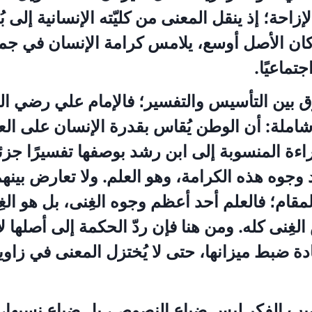
إزاحة؛ إذ ينقل المعنى من كليّته الإنسانية إلى بُ
 كان الأصل أوسع، يلامس كرامة الإنسان في جم
اجتماعيًا.
ق بين التأسيس والتفسير؛ فالإمام علي رضي ال
املة: أن الوطن يُقاس بقدرة الإنسان على ال
اءة المنسوبة إلى ابن رشد بوصفها تفسيرًا جزئي
وجوه هذه الكرامة، وهو العلم. ولا تعارض بينه
قام؛ فالعلم أحد أعظم وجوه الغِنى، بل هو الغِ
الغِنى كله. ومن هنا فإن ردّ الحكمة إلى أصلها لا
دة ضبط ميزانها، حتى لا يُختزل المعنى في زاوي
يب الفكر ليس ضياع النصوص، بل ضياع نسبها، 