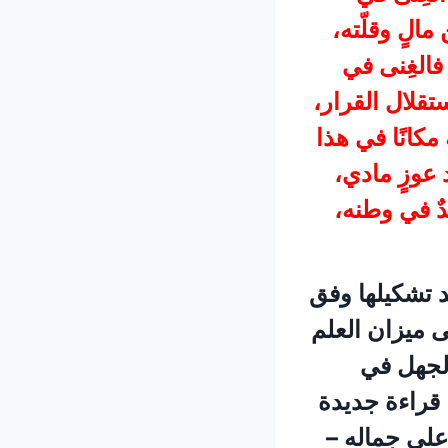
الٍ وقلّته،
فالغِنى في
تقلال القرار،
مكانًا في هذا
 عوزٍ مادي،
دٌ في وطنه،
د تشكيلها وفق
ى ميزان العلم
الجهل في
 قراءة جديدة
على جماله –