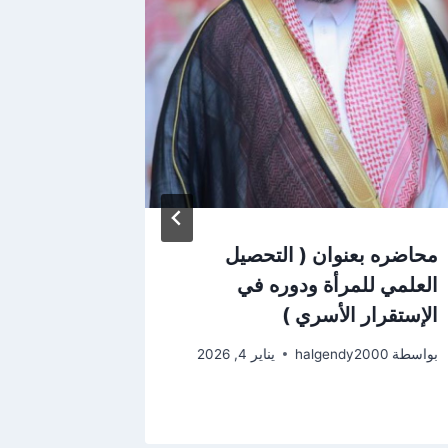
محاضره بعنوان ( التحصيل
إن الإنسا
العلمي للمرأة ودوره في
إلى الدني
الإستقرار الأسري )
نفسه
بواسطة
halgendy2000
يناير 4, 2026
بواسطة
2000