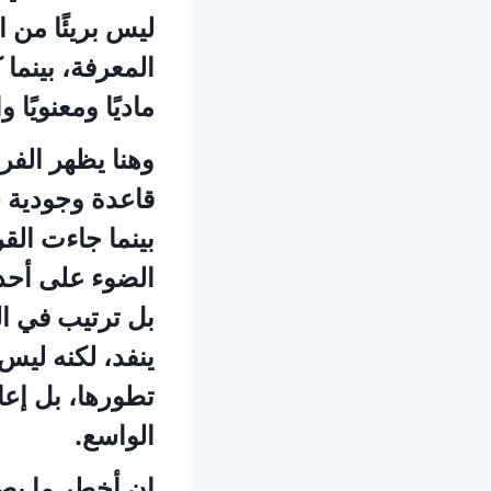
ليس بريئًا من ال
المعرفة، بينما
ماديًا ومعنويًا و
وهنا يظهر الفر
قاعدة وجودية ش
بينما جاءت القر
الضوء على أحد 
بل ترتيب في الم
ينفد، لكنه ليس 
تطورها، بل إعا
الواسع.
إن أخطر ما يص