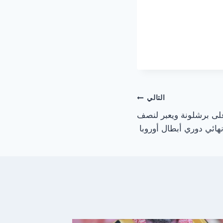
التالي
على برشلونة ويعبر لنصف
هائي دوري أبطال أوروبا