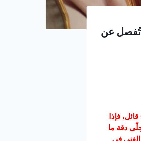
 تُفصل عن
ائل، فإذا
لّى دقة ما
لغِنى في