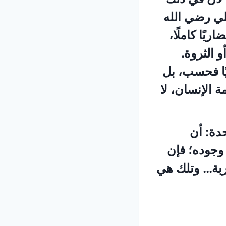
علي رضي الله
يًا كاملًا،
 الثروة.
ًا فحسب، بل
ة الإنسان، لا
دة: أن
 وجوده؛ فإن
ربة… وتلك هي