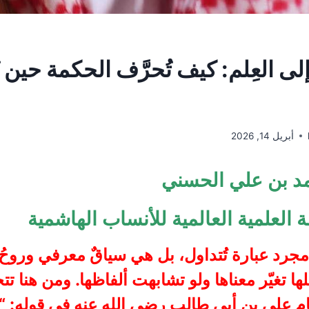
إلى العِلم: كيف تُحرَّف الحكمة حين
أبريل 14, 2026
د بن علي الحسني
 العلمية العالمية للأنساب الهاشمية
رد عبارة تُتداول، بل هي سياقٌ معرفي وروحُ ق
ا تغيّر معناها ولو تشابهت ألفاظها. ومن هنا تتج
ام علي بن أبي طالب رضي الله عنه في قوله: “ا