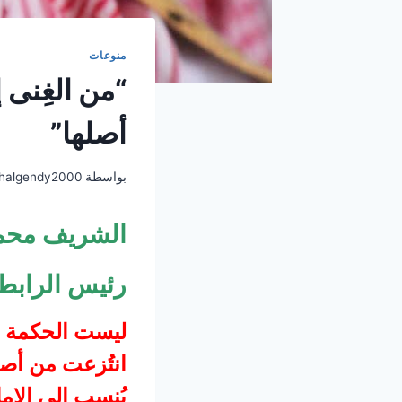
منوعات
“من الغِنى 
أصلها”
بواسطة
halgendy2000
الشريف محم
رئيس الرابطة
ليست الحكمة مج
انتُزعت من أصله
يُنسب إلى الإم