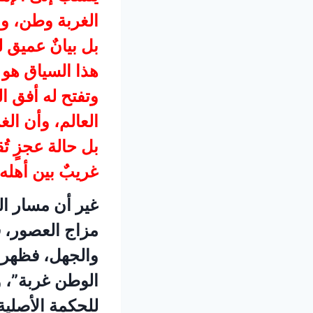
الغربة وطن، وا
بل بيانٌ عميق ل
هذا السياق هو 
وتفتح له أفق ال
العالم، وأن ال
بل حالة عجزٍ تُ
غريبٌ بين أهله
غير أن مسار ال
مزاج العصور، ف
والجهل، فظهرت
الوطن غربة”، و
للحكمة الأصلية