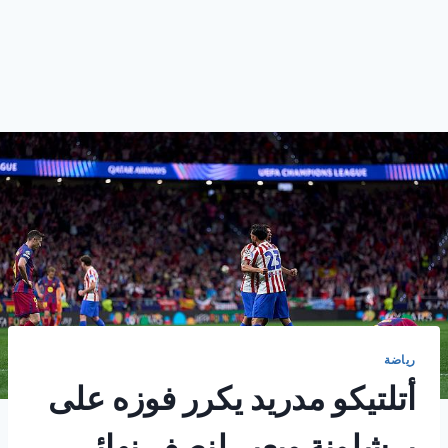
رياضة
أتلتيكو مدريد يكرر فوزه على
برشلونة ويعبر لنصف نهائي