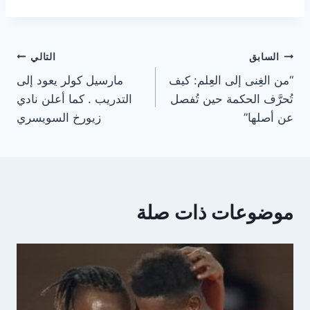
تصفّح
السابق
التالي
“من الغِنى إلى العِلم: كيف
مارسيل كولر يعود إلى
المقالات
تُحرَّف الحكمة حين تُفصل
التدريب . كما أعلن نادي
عن أصلها”
زيورخ السويسري
موضوعات ذات صلة