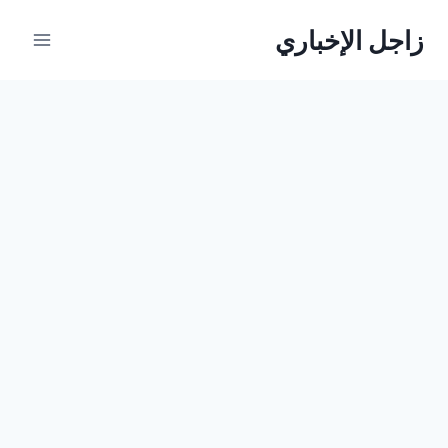
لتجاوز
زاجل الإخباري
لى
لمحتوى