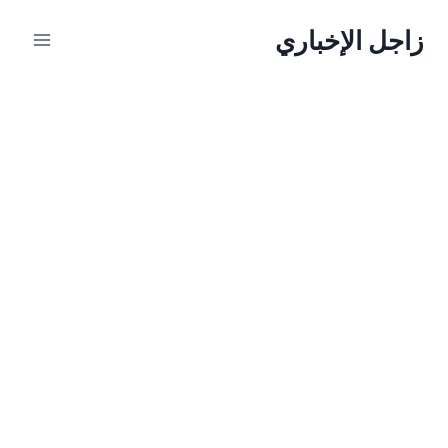
لتجاوز
زاجل الإخباري
لى
لمحتوى