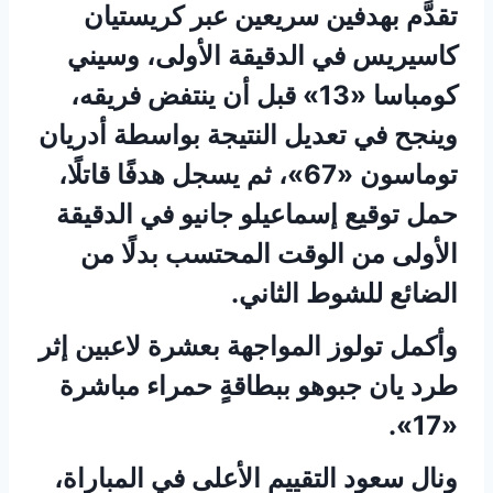
تقدَّم بهدفين سريعين عبر كريستيان
كاسيريس في الدقيقة الأولى، وسيني
كومباسا «13» قبل أن ينتفض فريقه،
وينجح في تعديل النتيجة بواسطة أدريان
توماسون «67»، ثم يسجل هدفًا قاتلًا،
حمل توقيع إسماعيلو جانيو في الدقيقة
الأولى من الوقت المحتسب بدلًا من
الضائع للشوط الثاني.
وأكمل تولوز المواجهة بعشرة لاعبين إثر
طرد يان جبوهو ببطاقةٍ حمراء مباشرة
«17».
ونال سعود التقييم الأعلى في المباراة،