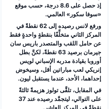
إذ حصل على 8.6 درجة، حسب موقع
«سوفا سكور» العالمي.
ورفع لانس رصيده إلى 62 نقطةً في
المركز الثاني متخلِّفًا بنقطةٍ واحدةٍ فقط
عن حامل اللقب والمتصدر باريس سان
جيرمان برصيد 63 نقطةً، لكنَّ بطل
أوروبا بقيادة مدربه الإسباني لويس
إنريكي لعب مباراتين أقل، وسيخوض
إحداهما، الأحد، عندما يستقبل ليون.
في المقابل، تلقَّى تولوز هزيمةً ثالثةً
على التوالي، ليتجمَّد رصيده عند 37
نقطةً في المركز العاشر.