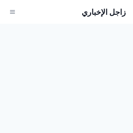
لتجاوز
زاجل الإخباري
لى
لمحتوى