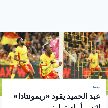
رياضة
عبد الحميد يقود «ريمونتادا»
لانس أمام تولوز