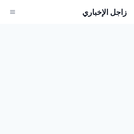
لتجاوز
زاجل الإخباري
لى
لمحتوى