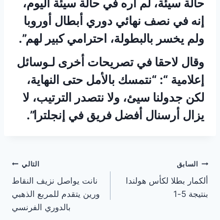
حالة سيئة، لم أره في حالة سيئة اليوم،
إنه في نصف نهائي دوري أبطال أوروبا
ولم يخسر بالبطولة، احترامي كبير لهم”.
وقال لاحقا في تصريحات أخرى لـوسائل
إعلامية “: “نتمسك بالأمل حتى النهاية،
لكن جدولنا سيئ، ولا نتصدر الترتيب، لا
يزال أرسنال أفضل فريق في إنجلترا”.
تصفّح
السابق
التالي
ألكمار بطلا لكأس هولندا
نانت يواصل نزيف النقاط
المقالات
بنتيجة 5-1
ورين يتقدم للمربع الذهبي
بالدوري الفرنسي