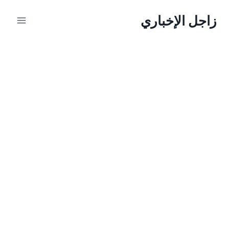
لتجاوز
زاجل الإخباري
لى
لمحتوى