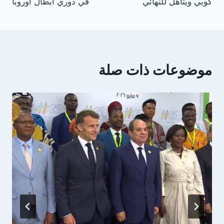
كوبي ويتأهل للنهائي
في دوري أبطال أوروبا
موضوعات ذات صلة