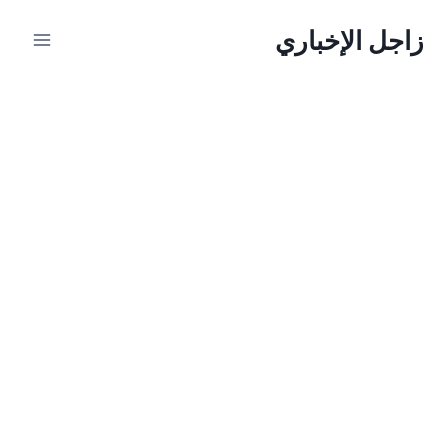
لتجاوز
زاجل الإخباري
لى
لمحتوى