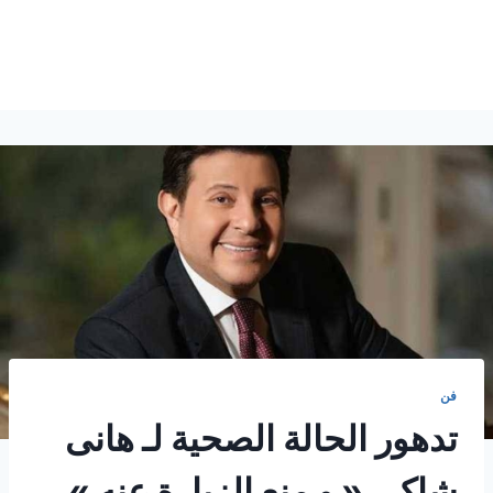
فن
تدهور الحالة الصحية لـ هانى
شاكر. « و منع الزيارة عنه ».