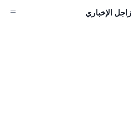
لتجاوز
زاجل الإخباري
لى
لمحتوى