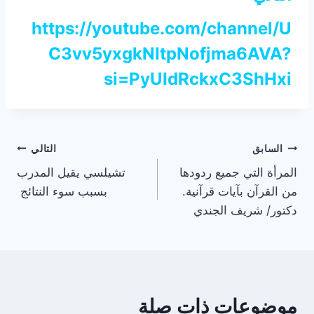
https://youtube.com/channel/U
C3vv5yxgkNItpNofjma6AVA?
si=PyUIdRckxC3ShHxi
تصفّح
السابق
التالي
المرأة التي جميع ردودها
تشيلسي يقيل المدرب
المقالات
من القرآن بآيات قرآنية.
بسبب سوء النتائج
دكتور/ شريف الجندي
موضوعات ذات صلة