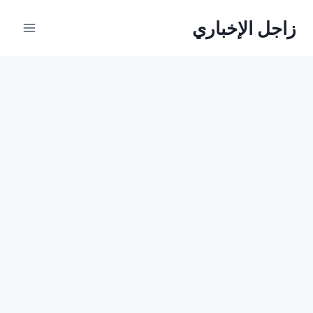
لتجاوز
زاجل الإخباري
لى
لمحتوى