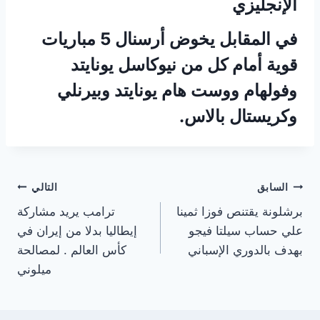
الإنجليزي
في المقابل يخوض أرسنال 5 مباريات
قوية أمام كل من نيوكاسل يونايتد
وفولهام ووست هام يونايتد وبيرنلي
وكريستال بالاس.
تصفّح
السابق
التالي
برشلونة يقتنص فوزا ثمينا
ترامب يريد مشاركة
المقالات
علي حساب سيلتا فيجو
إيطاليا بدلا من إيران في
بهدف بالدوري الإسباني
كأس العالم . لمصالحة
ميلوني