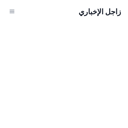
لتجاوز
زاجل الإخباري
لى
لمحتوى