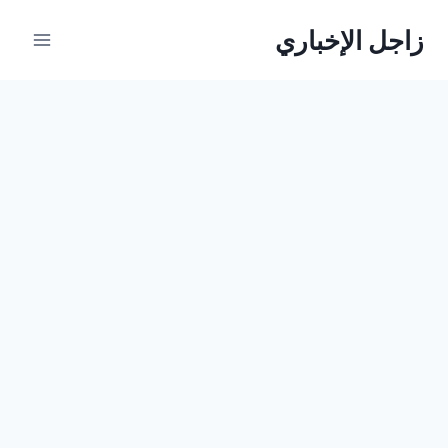
لتجاوز
زاجل الإخباري
لى
لمحتوى