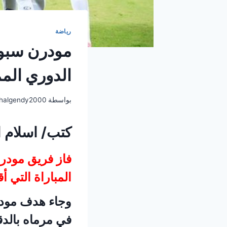
رياضة
مودرن سبور
الدوري المم
بواسطة
halgendy2000
كتب/ اسلام 
فاز فريق مودر
المباراة التي 
وجاء هدف مود
في مرماه بالدقيقة