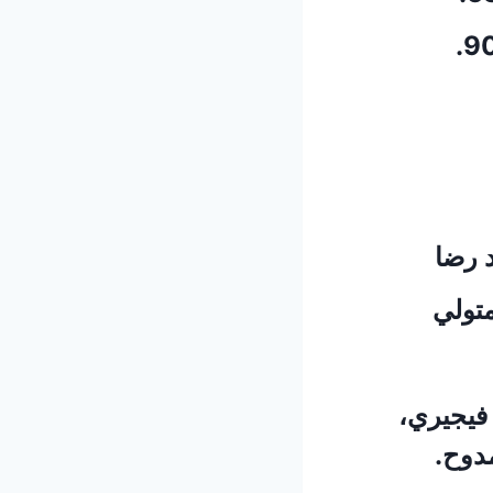
 رضا
تولي
فيجيري،
دوح.