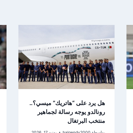
هل يرد على “هاتريك” ميسي؟..
رونالدو يوجه رسالة لجماهير
منتخب البرتغال
بواسطة
halgendy2000
يونيو 17, 2026