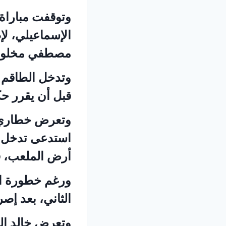
وتوقفت مباراة
الإسماعيلي، ل
مصطفي مخلوف، 
وتدخل الطاقم 
قبل أن يقرر حك
وتعرض خطاري ل
استدعى تدخل ا
أرض الملعب، قب
ورغم خطورة الإ
الثاني، بعد إص
وتعرض خالد الن