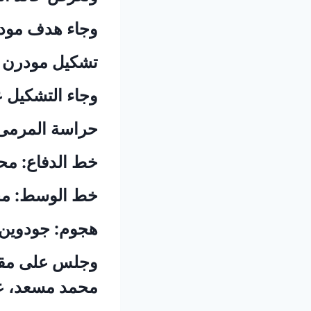
وجاء هدف مودرن 
تشكيل مودرن س
وجاء التشكيل عل
حراسة المرم
خط الدفاع: مح
خط الوسط: محم
هجوم: جودوين ش
وجلس على مقاع
محمد مسعد، عم