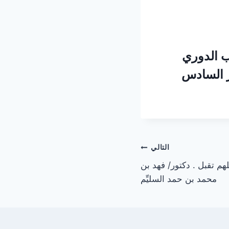
ب الدوري
ركز السادس
التالي
م تقبل . دكتور/ فهد بن
محمد بن حمد السليِّم