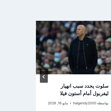
سلوت يحدد سبب انهيار
ليفربول أمام أستون فيلا
علي مستو
شغفي بال
بواسطة
halgendy2000
مايو 16, 2026
بواسطة
2000