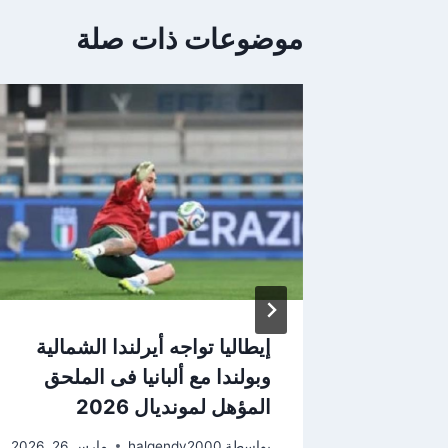
موضوعات ذات صلة
ات
إيطاليا تواجه أيرلندا الشمالية
نجليزي
وبولندا مع ألبانيا فى الملحق
المؤهل لمونديال 2026
 2026
بواسطة
halgendy2000
مارس 26, 2026