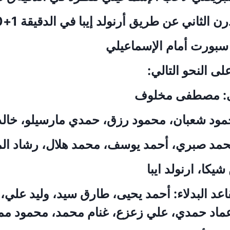
الثاني عن طريق أرنولد إيبا في الدقيقة 1+90.
بورت أمام الإسماعيلي
ى النحو التالي:
ى: مصطفى مخلوف
مود شعبان، محمود رزق، حمدي مارسيلو، خالد
د صبري، أحمد يوسف، محمد هلال، رشاد الم
يكا، ارنولد ايبا
د البدلاء: أحمد يحيى، طارق سيد، وليد علي، 
اد حمدي، علي زعزع، غنام محمد، محمود مم