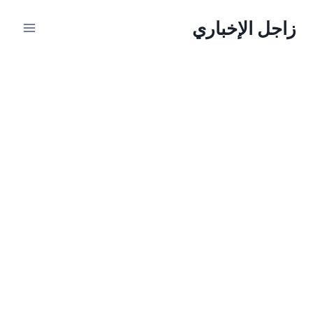
لتجاوز
زاجل الإخباري
لى
لمحتوى