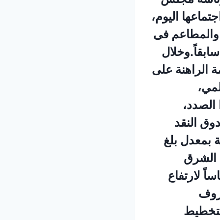
جتماعها اليوم،
 والمطاعم فى
ها سابقاً.وخلال
ة الراهنة على
لمي،
الصدد،
دوق النقد
دل النمو إلى 3.1% عام 2026 مقارنة بمعدل بلغ
طقة الشرق
 عام 2026، وذلك انعكاساً لارتفاع
عزوف
لتخطيط