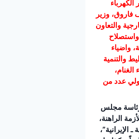
الكهرباء
ف فاروق، وزير
ارجية والتعاون
 واستصلاح
، واضياء
يط والتنمية
الغنام،
ولي عدد من
رئاسة مجلس
زمة الراهنة،
 الإيرانية”،