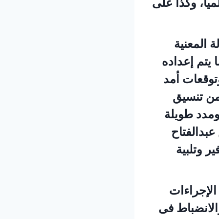
ياً، وكذا على
 المعنية
 يتم إعداده
توقعات أمد
 من تنسيق
ومدد طويلة
عبدالفتاح
ر وتلبية
الإجراءات
والانضباط فى