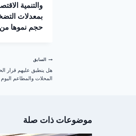
والتنمية الاقتص
بمعدلات التضخم
حجم نموها من 5.1% فى عام 2025 إلى 2.8% فى عام 026
تصفّح
السابق
هل ينطبق عليهم قرار الح
المقالات
المحلات والمطاعم اليوم و
موضوعات ذات صلة