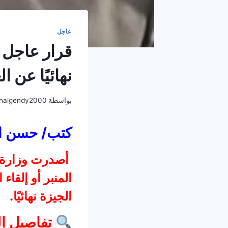
عاجل
قرار عاجل |
نهائيًا عن 
بواسطة
halgendy2000
كتب/ حسن ا
أصدرت وزارة ال
المنبر أو إلقاء
الجيزة نهائيًا.
تفاصيل ال