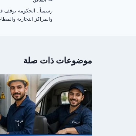
تصفّح
السابق
رسمياً.. الحكومة توقف قر
المقالات
والمراكز التجارية والمطاعم في ا
موضوعات ذات صلة