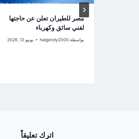
ية تدين
مصر للطيران تعلن عن حاجتها
دني
لفني سائق وكهرباء
بواسطة
halgendy2000
يونيو 12, 2026
اترك تعليقاً