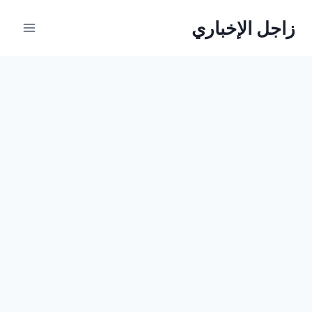
لتجاوز
زاجل الإخباري
لى
لمحتوى