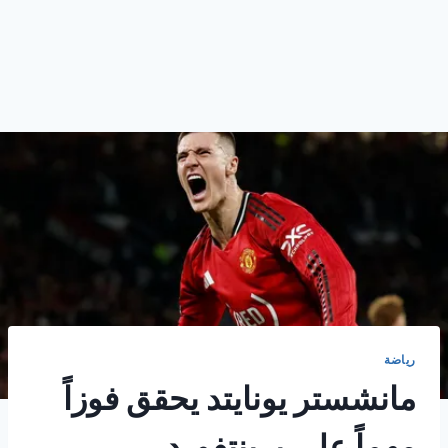
رياضة
مانشستر يونايتد يحقق فوزاً
مهماً على برينتفورد