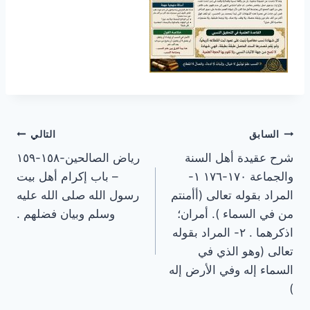
تصفّح
السابق
التالي
شرح عقيدة أهل السنة
رياض الصالحين-١٥٨-١٥٩
المقالات
والجماعة ١٧٠-١٧٦ ١-
– باب إكرام أهل بيت
المراد بقوله تعالى (أأمنتم
رسول الله صلى الله عليه
من في السماء ). أمران؛
وسلم وبيان فضلهم .
اذكرهما . ٢- المراد بقوله
تعالى (وهو الذي في
السماء إله وفي الأرض إله
)