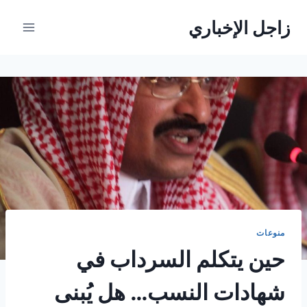
لتجاوز
زاجل الإخباري
لى
لمحتوى
منوعات
حين يتكلم السرداب في
شهادات النسب… هل يُبنى