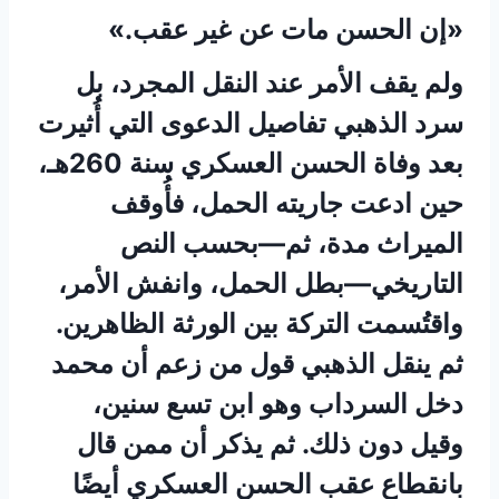
«إن الحسن مات عن غير عقب.»
ولم يقف الأمر عند النقل المجرد، بل
سرد الذهبي تفاصيل الدعوى التي أُثيرت
بعد وفاة الحسن العسكري سنة 260هـ،
حين ادعت جاريته الحمل، فأُوقف
الميراث مدة، ثم—بحسب النص
التاريخي—بطل الحمل، وانفش الأمر،
واقتُسمت التركة بين الورثة الظاهرين.
ثم ينقل الذهبي قول من زعم أن محمد
دخل السرداب وهو ابن تسع سنين،
وقيل دون ذلك. ثم يذكر أن ممن قال
بانقطاع عقب الحسن العسكري أيضًا