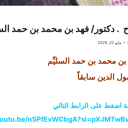
ح . دكتور/ فهد بن محمد بن حمد السل
مايو 22, 2026
 بن محمد بن حمد السليِّم
ول الدين سابقاً
ة اضغط على الرابط التالي
/youtu.be/n5PfEvWCbgA?si=pXJMTw