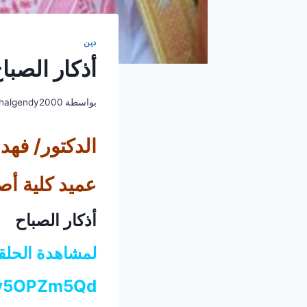
دين
أذكار الصبا
بواسطة
halgendy2000
الدكتور/ فهد
عميد كلية أص
أذكار الصباح
لمشاهدة الحلق
Bv5OPZm5Qd