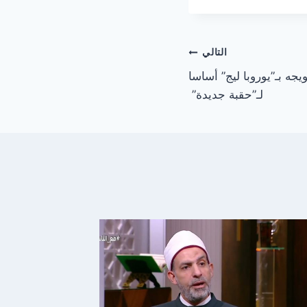
التالي
جه بـ”يوروبا ليج” أساسا
لـ”حقبة جديدة”