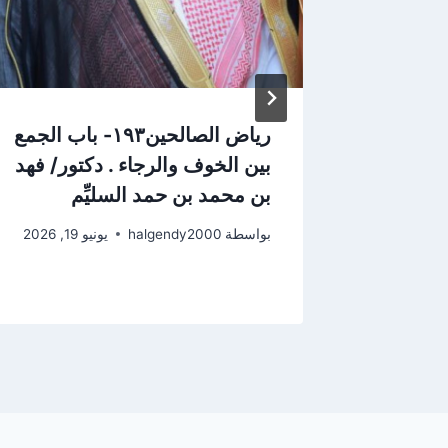
المجالس الرمضانية 16- العناية
رياض الصالحين١٩٣- باب الجمع
برا
بين الخوف والرجاء . دكتور/ فهد
تقاد أنه
بن محمد بن حمد السليِّم
بواسطة
halgendy2000
يونيو 19, 2026
2026