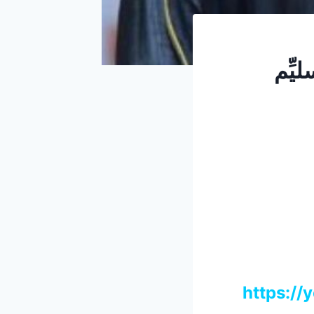
يِّم
https:/