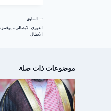
تصفّح
السابق
الدورى الايطالى.. يوفنت
المقالات
الأبطال
موضوعات ذات صلة