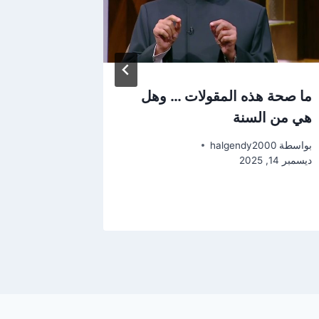
ما صحة هذه المقولات … وهل
أذكار الصب
هي من السنة
محمد بن ح
بواسطة
halgendy2000
بواسطة
2000
ديسمبر 14, 2025