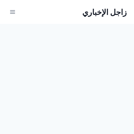
لتجاوز
زاجل الإخباري
لى
لمحتوى