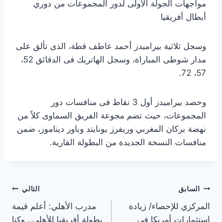
مواجهات الجولة الأولى لدور المجموعات من دوري
أبطال أفريقيا
وسجل ثلاثية بيراميدز أحمد عاطف قطة، الذى تألق على
مدار شوطى المباراة، وسجل الهاتريك فى الدقائق 52،
57، 72.
وحصد بيراميدز أول 3 نقاط فى منافسات دور
المجموعات، حيث تضم مجوعة الفريق السماوى كلاً من
نهضة بركان المغربي وريفرز يونايتد وباور ديناموز، ضمن
منافسات النسخة الجديدة من البطولة القارية.
تصفّح
السابق
التالي
المركزي للإحصاء/ زيادة
مدرب الأهلي: أعلم قيمة
المقالات
استثمارات أمريكا في
بطولة أفريقيا للأهلي.. وكنا