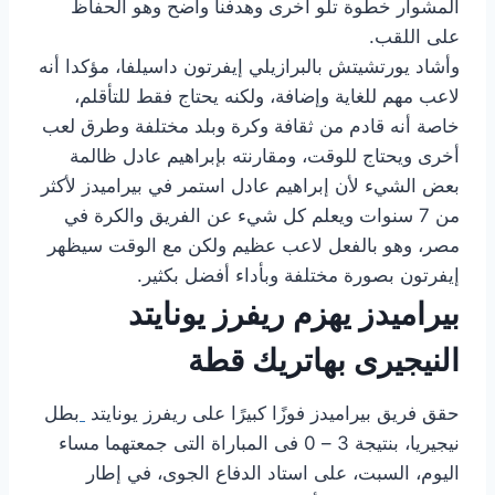
المشوار خطوة تلو أخرى وهدفنا واضح وهو الحفاظ
على اللقب.
وأشاد يورتشيتش بالبرازيلي إيفرتون داسيلفا، مؤكدا أنه
لاعب مهم للغاية وإضافة، ولكنه يحتاج فقط للتأقلم،
خاصة أنه قادم من ثقافة وكرة وبلد مختلفة وطرق لعب
أخرى ويحتاج للوقت، ومقارنته بإبراهيم عادل ظالمة
بعض الشيء لأن إبراهيم عادل استمر في بيراميدز لأكثر
من 7 سنوات ويعلم كل شيء عن الفريق والكرة في
مصر، وهو بالفعل لاعب عظيم ولكن مع الوقت سيظهر
إيفرتون بصورة مختلفة وبأداء أفضل بكثير.
بيراميدز يهزم ريفرز يونايتد
النيجيرى بهاتريك قطة
حقق فريق بيراميدز فوزًا كبيرًا على ريفرز يونايتد
بطل
نيجيريا، بنتيجة 3 – 0 فى المباراة التى جمعتهما مساء
اليوم، السبت، على استاد الدفاع الجوى، في إطار