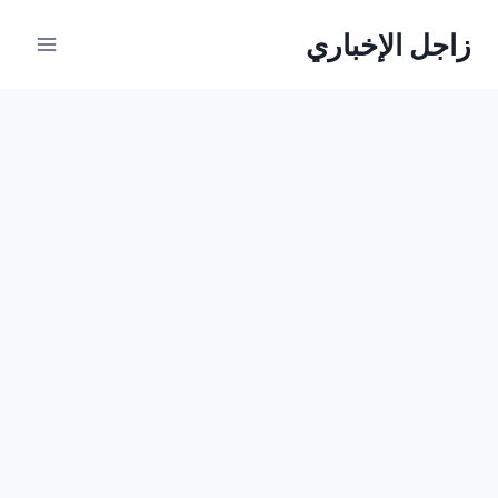
لتجاوز
زاجل الإخباري
لى
لمحتوى