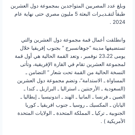
وبلغ عدد المصريين المتواجدين بمجموعة دول العشرين
طبقاً لتقـديـرات البعثة 5 مليون مصري حتى نهاية عام
2024 .
وانطلقت أعمال قمة مجموعة دول العشرين والتي
تستضيفها مدينة “جوهانسبرج ” بجنوب إفريقيا خلال
يومى 23،22 نوفمبر ، وتعد القمة الحالية هي أول قمة
لمجموعة العشرين تقام في القارة الإفريقية، وتأتى
النسخة الحالية من القمة تحت شعار ” التضامن ـ
المساواة ـ الاستدامة”، وتضم مجموعة دول العشرين
(السعودية ـ الأرجنتين ـ استراليا ـ البرازيل ـ كندا ـ
الصين ـ فرنسا ـ المانيا ـ الهند ـ اندونيسيا ـ إيطاليا ـ
اليابان ـ المكسيك ـ روسيا ـ جنوب افريقيا ـ كوريا
الجنوبية ـ تركيا ـ المملكة المتحدة ـ الولايات المتحدة
الأمريكية ) .