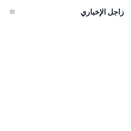
لتجاوز
زاجل الإخباري
لى
لمحتوى