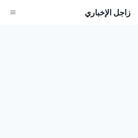
لتجاوز
زاجل الإخباري
لى
لمحتوى