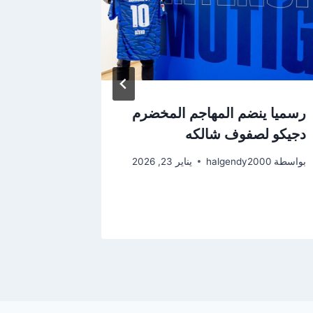
رسميا ينضم المهاجم المخضرم
مواعيد . 
دجيكو لصفوف شالكه
المؤهل ل
أوروبا..
بواسطة
halgendy2000
يناير 23, 2026
بواسطة
2000