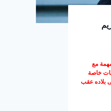
يم
مهمة مع
فات خاصة
 بلاده عقب