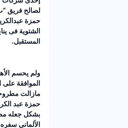
إحدى شركات ال
لصالح فريق “ب”
حمزة عبدالكريم
الشتوية فى يناي
المستقبل.
ولم يحسم الأهل
الموافقة على ا
مازالت مطروحة 
حمزة عبد الكري
بشكل جعله مطل
الألمانى سفره