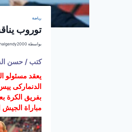
رياضة
توروب يناق
بواسطة
halgendy2000
كتب / حسن ال
يعقد مسئولو ال
الدنماركى ييس
بفريق الكرة ب
مباراة الجيش ا