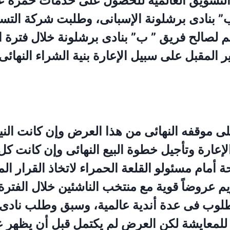
تسويق العالمية للحصول على خدمات حمزة عب
 بنادى برشلونة الإسبانى، وطلبت شركة التسو
 لصالح فريق ” ب” بنادى برشلونة خلال فترة ال
ر المقبل على سبيل الإعارة بنية الشراء النهائ
ى موقفه النهائى من هذا العرض وإن كانت النية
لإعارة وتأجيل خطوة البيع النهائى وإن كانت كل
أمام مسئولو القلعة الحمراء لاتخاذ القرار ا
م عروضاً قوية مع منتخب الناشئين خلال الفترة 
وب فى عدة أندية عالمية، وسبق وطلب نادى ب
 للمعايشة لكن العرض لم يكتمل قبل أن يظهر