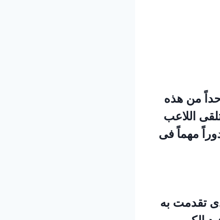
داً من هذه
تلقى اللاعب
راً مهماً فى
ى تقدمت به