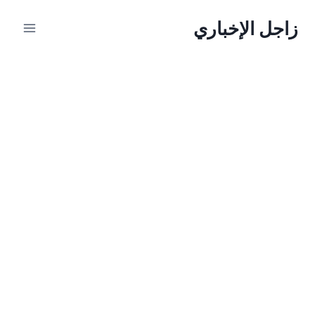
لتجاوز
زاجل الإخباري
لى
لمحتوى