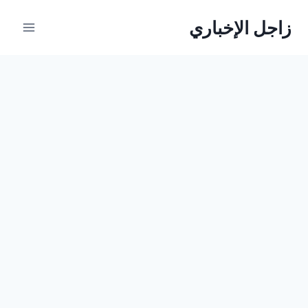
لتجاوز
زاجل الإخباري
لى
لمحتوى