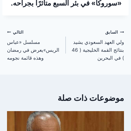
«سوروكا» في بئر السبع متأثرًا بجراحه.
تصفّح
السابق
التالي
ولي العهد السعودي يشيد
مسلسل «عباس
المقالات
بنتائج القمة الخليجية ( 46
الريس»يعرض في رمضان
) في البحرين
وهذه قائمة نجومه
موضوعات ذات صلة