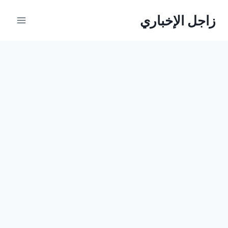
لتجاوز
زاجل الإخباري
لى
لمحتوى