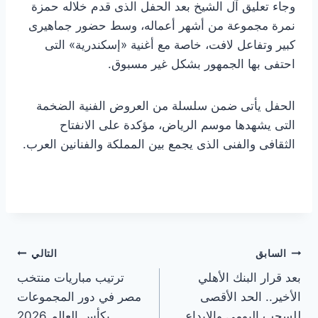
وجاء تعليق آل الشيخ بعد الحفل الذى قدم خلاله حمزة
نمرة مجموعة من أشهر أعماله، وسط حضور جماهيرى
كبير وتفاعل لافت، خاصة مع أغنية «إسكندرية» التى
احتفى بها الجمهور بشكل غير مسبوق.
الحفل يأتى ضمن سلسلة من العروض الفنية الضخمة
التى يشهدها موسم الرياض، مؤكدة على الانفتاح
الثقافى والفنى الذى يجمع بين المملكة والفنانين العرب.
تصفّح
السابق
التالي
بعد قرار البنك الأهلي
ترتيب مباريات منتخب
المقالات
الأخير.. الحد الأقصى
مصر في دور المجموعات
للسحب اليومي والإيداع
بكأس العالم 2026