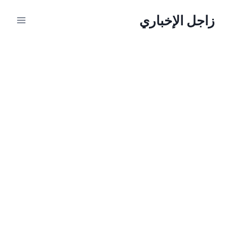
لتجاوز
زاجل الإخباري
لى
لمحتوى