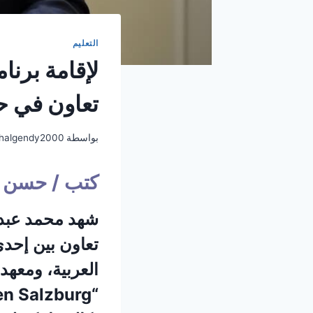
التعليم
لإقامة برنا
تعاون في حض
بواسطة
halgendy2000
كتب / حسن ا
شهد محمد عبد ا
تعاون بين إحد
العربية، ومعهد