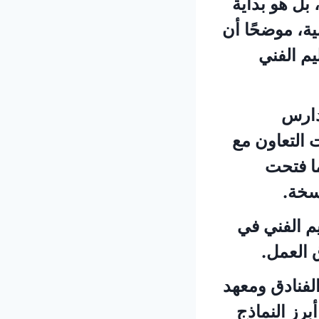
 بل هو بداية
ة، موضحًا أن
يم الفني
دارس
ت التعاون مع
ما فتحت
اسخة.
يم الفني في
 العمل.
لفنادق ومعهد
برز النماذج