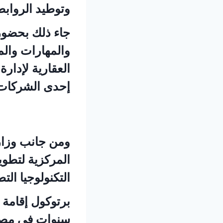
وتوطيد الروابط
جاء ذلك بحضور د
والمهارات وا
العقارية لإدا
إحدى الشركات
ومن جانب وزارة
المركزية لتطوي
التكنولوجيا التط
برتوكول إقامة و
سنوات في مص