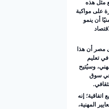
ع مثل هذه
رة على مواكبة
ًا أن ينمو
اقتصاد
ى مصر أن هذا
 في تعليم
هني، وسيُتيح
 في سوق
ثقافي.
اتفاقية؛ إنه
يير المهنية،