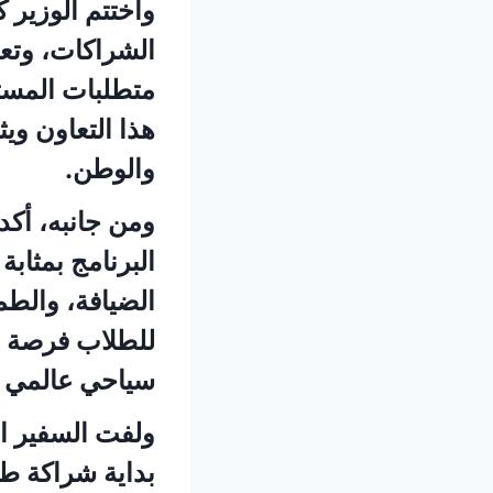
واختتم الوزير ك
الشراكات، وتعز
متطلبات المستقب
هذا التعاون وي
والوطن.
ومن جانبه، أكد
البرنامج بمثابة
الضيافة، والطم
للطلاب فرصة اك
سياحي عالمي يت
ولفت السفير ال
بداية شراكة طو