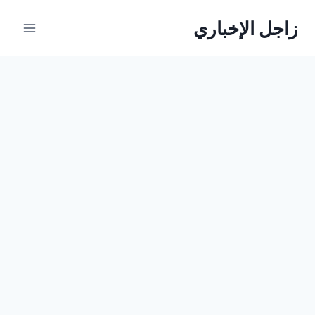
لتجاوز
زاجل الإخباري
لى
لمحتوى