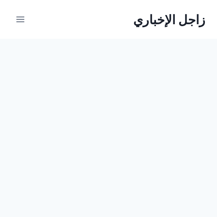
لتجاوز
زاجل الإخباري
لى
لمحتوى