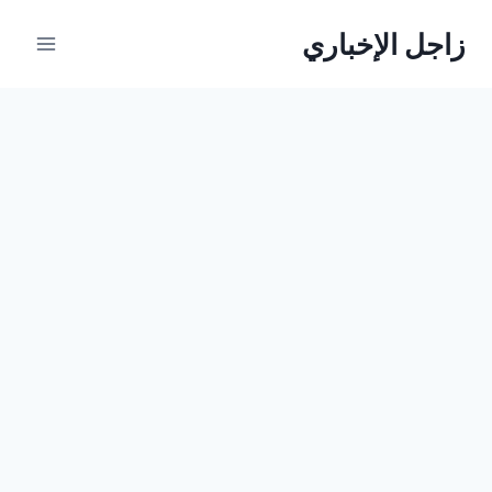
لتجاوز
زاجل الإخباري
لى
لمحتوى